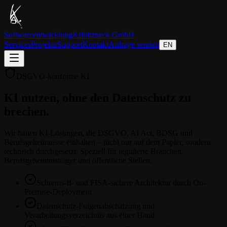
Softwareentwicklung
Kribitzneck GmbH
Services
Projekte
Support
Kontakt
Anfrage senden
EN
DSGVO-konforme KI
KI nutzen, ohne den Datenschutz zu
brechen.
Wir bauen KI-Lösungen, die DSGVO, AI Act, BDSG und
Berufsgeheimnisse einhalten – nicht nur auf dem Papier, sondern
technisch durchgesetzt. Speziell für regulierte Branchen,
Berufsgeheimnisträger und öffentliche Stellen.
Schrems-II- und FISA-sichere Architektur durch On-
Premise-Deployment
Datenschutz-Folgenabschätzung und
Verarbeitungsverzeichnis aus einer Hand