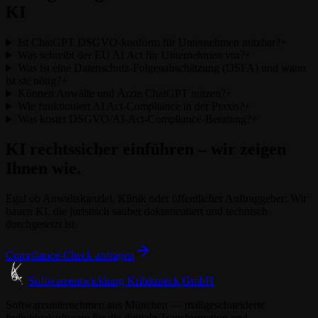
KI
Ist ChatGPT DSGVO-konform für Unternehmen nutzbar?
+
Was schreibt der EU AI Act für Unternehmen vor?
+
Was ist eine Datenschutz-Folgenabschätzung (DSFA) und wann
ist sie nötig?
+
Können Anwälte und Ärzte ChatGPT nutzen?
+
Wie funktioniert AI Act-Compliance in der Praxis?
+
Was kostet DSGVO/AI-Act-Compliance-Beratung?
+
KI rechtssicher einführen – wir zeigen
Ihnen wie.
Egal ob Anwaltskanzlei, Klinik oder öffentlicher Auftraggeber: Wir
bauen KI, die juristisch sauber dokumentiert und technisch
durchgesetzt ist.
Compliance-Check anfragen
Softwareentwicklung Kribitzneck GmbH
Softwareunternehmen aus München — maßgeschneiderte
Individualsoftware für die digitale Transformation und